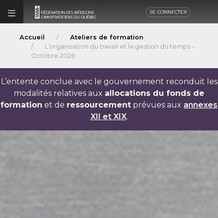
SE CONNECTER
Accueil
Ateliers de formation
L’organisation du travail et la gestion du temps –
Octobre 2026
L’entente conclue avec le gouvernement reconduit les
modalités relatives aux
allocations du fonds de
formation
et de
ressourcement
prévues aux
annexes
XII et XIX
.