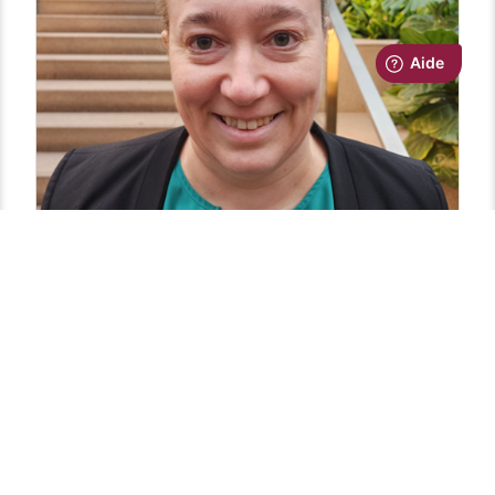
me
M
Kathe Villeneuve
Ergothérapeute