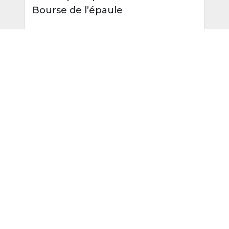
Bourse de l’épaule
₊
15:30
Atelier pratique –
Genou
₊
16:15
Clôture de la journée
Personnes ressources