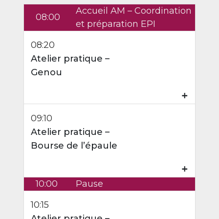
Accueil AM – Coordination
08:00
et préparation EPI
08:20
Atelier pratique –
Genou
₊
09:10
Atelier pratique –
Bourse de l’épaule
₊
10:00
Pause
10:15
Atelier pratique –