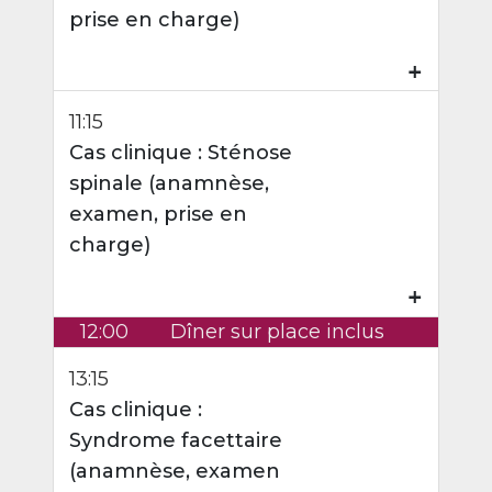
prise en charge)
₊
11:15
Cas clinique : Sténose
spinale (anamnèse,
examen, prise en
charge)
₊
12:00
Dîner sur place inclus
13:15
Cas clinique :
Syndrome facettaire
(anamnèse, examen