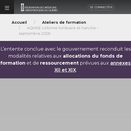
SE CONNECTER
Accueil
Ateliers de formation
AQMSE colonne lombaire et hanche –
septembre 2026
L’entente conclue avec le gouvernement reconduit les
modalités relatives aux
allocations du fonds de
formation
et de
ressourcement
prévues aux
annexes
XII et XIX
.