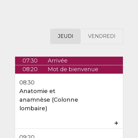
JEUDI
VENDREDI
07:30
Arrivée
08:20
Mot de bienvenue
08:30
Anatomie et
anamnèse (Colonne
lombaire)
₊
09:20